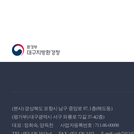
(본사) 경상북도 포항시 남구 중앙로 97, 1층(해도동)
(평가부) 대구광역시 서구 와룡로 72길 37-4(2층)
대표 : 정희숙, 양득천
사업자등록번호 : 711-86-00098
TEL : 053-426-3413~4
FAX : 053-426-3415
E-mail : ydc7412@