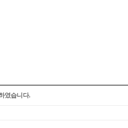
회사소개
사업분야
실적현황
고객지원
커뮤니티
하였습니다.