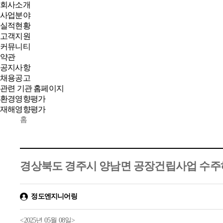
회사소개
사업분야
실적현황
고객지원
커뮤니티
약관
공지사항
채용공고
관련 기관 홈페이지
환경영향평가
재해영향평가
홈
경상북도 경주시 양남면 공장건립사업 수주
정도엔지니어링
<2025년 05월 08일>