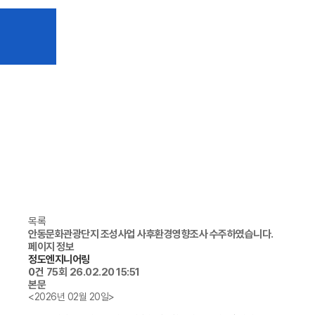
목록
안동문화관광단지 조성사업 사후환경영향조사 수주하였습니다.
페이지 정보
정도엔지니어링
0건
75회
26.02.20 15:51
본문
<2026년 02월 20일>